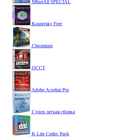
MInstAll SPECIAL
Kaspersky Free
Chromium
OCCT
Adobe Acrobat Pro
Супер легкая сборка
K-Lite Codec Pack