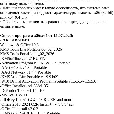
опытному пользователю.
• Данный сборник имеет такую особенность, что система сама
определяет какую разрядность архитектуры ставить - x86 (32-bit)
или x64 (64-bit).
• Обо всех изменениях по сравнению с предыдущей версией
читайте ниже.
Список программ x86/x64 от 15.07.2026:
• АКТИВАЦИЯ:
Windows & Office 10.8
KMS Tools Lite Portable 03_02_2026
KMS Tools Portable 11_02_2026
-KMSoffline v2.4.7 RU EN
-Activation Program v1.16.1/v1.17 Portable
-AAct v4.3.2/v4.3.4 Portable
-AAct Network v1.4.4 Portable
-KMSAuto Lite Portable v1.9.9 b09
-W10 Digital Activation Program Portable v1.5.5.5/v1.5.5.6
-Office Installer+ v1.33/v1.35
-Defender Tools v1.15 b10
-MSAct++ v2.11
-PIDKey Lite v1.64.4 b53 RU EN and more
-Office 2013-2024 C2R Install++ v7.7.7.7 r27
-Office Uninstall v2.0.2
-KMSAuto Net 2016 v1.5.4 Portable