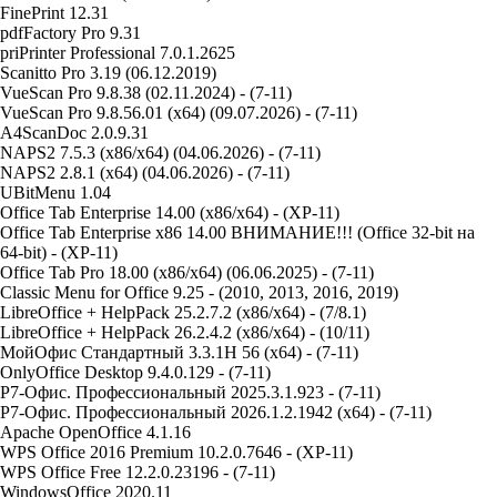
FinePrint 12.31
pdfFactory Pro 9.31
priPrinter Professional 7.0.1.2625
Scanitto Pro 3.19 (06.12.2019)
VueScan Pro 9.8.38 (02.11.2024) - (7-11)
VueScan Pro 9.8.56.01 (x64) (09.07.2026) - (7-11)
A4ScanDoc 2.0.9.31
NAPS2 7.5.3 (x86/x64) (04.06.2026) - (7-11)
NAPS2 2.8.1 (x64) (04.06.2026) - (7-11)
UBitMenu 1.04
Office Tab Enterprise 14.00 (x86/x64) - (XP-11)
Office Tab Enterprise x86 14.00 ВНИМАНИЕ!!! (Office 32-bit на
64-bit) - (XP-11)
Office Tab Pro 18.00 (x86/x64) (06.06.2025) - (7-11)
Classic Menu for Office 9.25 - (2010, 2013, 2016, 2019)
LibreOffice + HelpPack 25.2.7.2 (x86/x64) - (7/8.1)
LibreOffice + HelpPack 26.2.4.2 (x86/x64) - (10/11)
МойОфис Стандартный 3.3.1H 56 (x64) - (7-11)
OnlyOffice Desktop 9.4.0.129 - (7-11)
Р7-Офис. Профессиональный 2025.3.1.923 - (7-11)
Р7-Офис. Профессиональный 2026.1.2.1942 (x64) - (7-11)
Apache OpenOffice 4.1.16
WPS Office 2016 Premium 10.2.0.7646 - (XP-11)
WPS Office Free 12.2.0.23196 - (7-11)
WindowsOffice 2020.11