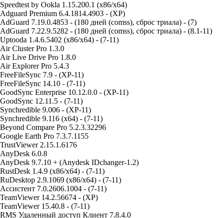
Speedtest by Ookla 1.15.200.1 (x86/x64)
Adguard Premium 6.4.1814.4903 - (XP)
AdGuard 7.19.0.4853 - (180 дней (comss), сброс триала) - (7)
AdGuard 7.22.9.5282 - (180 дней (comss), сброс триала) - (8.1-11)
Uptooda 1.4.6.5402 (x86/x64) - (7-11)
Air Cluster Pro 1.3.0
Air Live Drive Pro 1.8.0
Air Explorer Pro 5.4.3
FreeFileSync 7.9 - (XP-11)
FreeFileSync 14.10 - (7-11)
GoodSync Enterprise 10.12.0.0 - (XP-11)
GoodSync 12.11.5 - (7-11)
Synchredible 9.006 - (XP-11)
Synchredible 9.116 (x64) - (7-11)
Beyond Compare Pro 5.2.3.32296
Google Earth Pro 7.3.7.1155
TrustViewer 2.15.1.6176
AnyDesk 6.0.8
AnyDesk 9.7.10 + (Anydesk IDchanger-1.2)
RustDesk 1.4.9 (x86/x64) - (7-11)
RuDesktop 2.9.1069 (x86/x64) - (7-11)
Ассистент 7.0.2606.1004 - (7-11)
TeamViewer 14.2.56674 - (XP)
TeamViewer 15.40.8 - (7-11)
RMS Удаленный доступ Клиент 7.8.4.0