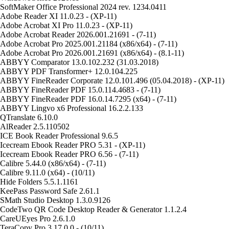
SoftMaker Office Professional 2024 rev. 1234.0411
Adobe Reader XI 11.0.23 - (XP-11)
Adobe Acrobat XI Pro 11.0.23 - (XP-11)
Adobe Acrobat Reader 2026.001.21691 - (7-11)
Adobe Acrobat Pro 2025.001.21184 (x86/x64) - (7-11)
Adobe Acrobat Pro 2026.001.21691 (x86/x64) - (8.1-11)
ABBYY Comparator 13.0.102.232 (31.03.2018)
ABBYY PDF Transformer+ 12.0.104.225
ABBYY FineReader Corporate 12.0.101.496 (05.04.2018) - (XP-11)
ABBYY FineReader PDF 15.0.114.4683 - (7-11)
ABBYY FineReader PDF 16.0.14.7295 (x64) - (7-11)
ABBYY Lingvo x6 Professional 16.2.2.133
QTranslate 6.10.0
AlReader 2.5.110502
ICE Book Reader Professional 9.6.5
Icecream Ebook Reader PRO 5.31 - (XP-11)
Icecream Ebook Reader PRO 6.56 - (7-11)
Calibre 5.44.0 (x86/x64) - (7-11)
Calibre 9.11.0 (x64) - (10/11)
Hide Folders 5.5.1.1161
KeePass Password Safe 2.61.1
SMath Studio Desktop 1.3.0.9126
CodeTwo QR Code Desktop Reader & Generator 1.1.2.4
CareUEyes Pro 2.6.1.0
TeraCopy Pro 3.17.0.0 - (10/11)