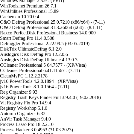
Windows Manager 2.3.9 - (10/11)
WinTools.net Premium 26.7.1
WinUtilities Professional 15.89
Cacheman 10.70.0.4
O&O Defrag Professional 25.0.7210 (x86/x64) - (7-11)
O&O Defrag Professional 31.3.26064 (x64) - (8.1-11)
Raxco PerfectDisk Professional Business 14.0.900
Smart Defrag Pro 11.4.0.508
Defraggler Professional 2.22.99.5 (03.05.2019)
DiskTrix UltimateDefrag 6.1.2.0
Auslogics Disk Defrag Pro 12.2.0.6
Auslogics Disk Defrag Ultimate 4.13.0.3
CCleaner Professional 5 64.7577 - (XP/Vista)
CCleaner Professional 6.41.11567 - (7-11)
CleanMyPC 1.12.2.2178
jv16 PowerTools 4.2.0.1894 - (XP/Vista)
jv16 PowerTools 8.1.0.1564 - (7-11)
Reg Organizer 9.93
Registry Trash Keys Finder Full 3.9.4.0 (19.02.2018)
Vit Registry Fix Pro 14.9.4
Registry Workshop 5.1.0
Autorun Organizer 6.32
AnVir Task Manager 9.4.0
Process Lasso Pro 18.2.2.10
Process Hacker 3.0.4953 (31.03.2023)