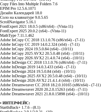
Copy Files Into Multiple Folders 7.6
EPIM Pro 12.5.6.1071
Дизайн Календарей 18.0
Соло на клавиатуре 9.0.5.65
ScrollNavigator 5.16.1
FontExpert 2021 18.0.5 (x86/x64) - (Vista-11)
FontExpert 2025 20.0.2 (x64) - (Vista-11)
MathType 7.11.1.462
Adobe InCopy CC 2018 13.1.0.76 (x86/x64) - (7-11)
Adobe InCopy CC 2019 14.0.2.324 (x64) - (7-11)
Adobe InCopy 2024 19.5.0.84 (x64) - (10/11)
Adobe InCopy 2025 AVX2 20.5.0.48 (x64) - (10/11)
Adobe InCopy 2026 AVX2 21.4.0.74 (x64) - (10/11)
Adobe InDesign CC 2018 13.1.0.76 (x86/x64) - (7-11)
Adobe InDesign 2019 14.0.3.433 (x64) - (7-11)
Adobe InDesign 2024 19.5.0.84 (x64) - (10/11)
Adobe InDesign 2025 AVX2 20.5.0.48 (x64) - (10/11)
Adobe InDesign 2026 AVX2 21.4.1.4 (x64) - (10/11)
Adobe Dreamweaver CC 2018 18.2.0.10165 (x86/x64) - (7-11)
Adobe Dreamweaver 2020 20.2.0.15263 (x64) - (7-11)
Adobe Dreamweaver 2021 21.8.0.15898 (x64) - (10/11)
• ИНТЕРФЕЙС:
StartIsBack+ 1.7.6 - (8.1)
StartIsBack++ 2.9.1/2.9.21 - (10)