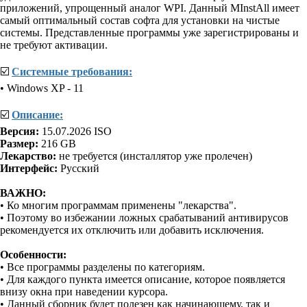
приложений, упрощенный аналог WPI. Данный MInstAll имеет
самый оптимальный состав софта для установки на чистые
системы. Представленные программы уже зарегистрированы и
не требуют активации.
☑️
Системные требования:
• Windows XP - 11
☑️
Описание:
Версия:
15.07.2026 ISO
Размер:
216 GB
Лекарство:
не требуется (инсталлятор уже пролечен)
Интерфейс:
Русский
ВАЖНО:
• Ко многим программам применены "лекарства".
• Поэтому во избежании ложных срабатываний антивирусов
рекомендуется их отключить или добавить исключения.
Особенности:
• Все программы разделены по категориям.
• Для каждого пункта имеется описание, которое появляется
внизу окна при наведении курсора.
• Данный сборник будет полезен как начинающему, так и