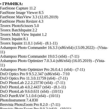
• ГРАФИКА:
FastStone Capture 11.2
FastStone Image Viewer 8.5
FastStone MaxView 3.3 (12.05.2019)
FastStone Photo Resizer 4.3
Teorex PhotoScissors 5.0
Teorex BatchInpaint 2.2
Teorex Multi View Inpaint 1.2
Teorex Inpaint 8.1
Teorex Inpaint 11.0.1 (x64) - (8.1-11)
Ashampoo Photo Commander 16.3.3 (x86/x64) (13.09.2022) - (Vista-
11)
Ashampoo Photo Commander 19.0.5 (x64) - (7-11)
Ashampoo Photo Optimizer 7.0.3.4 (x86/x64) (16.05.2019) - (Vista-
11)
Ashampoo Photo Optimizer Pro 26.0.4.1 (x64) - (7-11)
DxO Optics Pro 9 9.5.2.347 (x86/x64) - 7/10
DxO Optics Pro 11.3.0.11759 (x64) - (7-11)
DxO PhotoLab 2.2.2.23730 (x64) - (7-11)
DxO PhotoLab 4.0.2.4437 (x64) - (8.1-11)
DxO PhotoLab 9.6.0.631 (x64) - (10/11)
DxO PureRAW 5.1.0.6 (x64) - (10/11)
PhotoInstrument 7.4.830
Benvista PhotoZoom Pro 8.2.0 - (7-11)
Benvista PhotoZoom Pro 9.0.2 (x64) - (10/11)