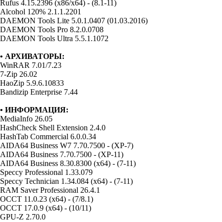
Rufus 4.15.2396 (x86/x64) - (8.1-11)
Alcohol 120% 2.1.1.2201
DAEMON Tools Lite 5.0.1.0407 (01.03.2016)
DAEMON Tools Pro 8.2.0.0708
DAEMON Tools Ultra 5.5.1.1072
• АРХИВАТОРЫ:
WinRAR 7.01/7.23
7-Zip 26.02
HaoZip 5.9.6.10833
Bandizip Enterprise 7.44
• ИНФОРМАЦИЯ:
MediaInfo 26.05
HashCheck Shell Extension 2.4.0
HashTab Commercial 6.0.0.34
AIDA64 Business W7 7.70.7500 - (XP-7)
AIDA64 Business 7.70.7500 - (XP-11)
AIDA64 Business 8.30.8300 (x64) - (7-11)
Speccy Professional 1.33.079
Speccy Technician 1.34.084 (x64) - (7-11)
RAM Saver Professional 26.4.1
OCCT 11.0.23 (x64) - (7/8.1)
OCCT 17.0.9 (x64) - (10/11)
GPU-Z 2.70.0