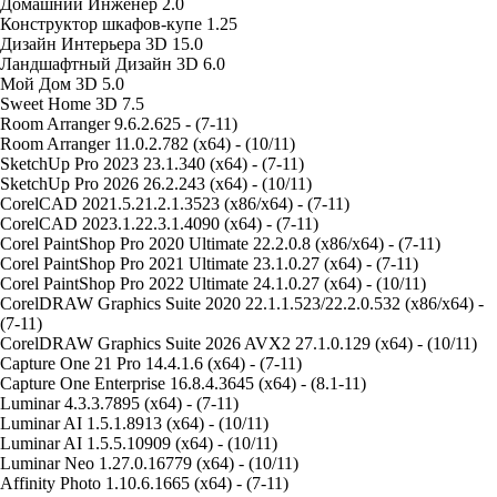
Дoмaшний Инжeнep 2.0
Конструктор шкафов-купе 1.25
Дизайн Интерьера 3D 15.0
Ландшафтный Дизайн 3D 6.0
Мой Дом 3D 5.0
Sweet Home 3D 7.5
Room Arranger 9.6.2.625 - (7-11)
Room Arranger 11.0.2.782 (x64) - (10/11)
SketchUp Pro 2023 23.1.340 (x64) - (7-11)
SketchUp Pro 2026 26.2.243 (x64) - (10/11)
CorelCAD 2021.5.21.2.1.3523 (x86/x64) - (7-11)
CorelCAD 2023.1.22.3.1.4090 (x64) - (7-11)
Corel PaintShop Pro 2020 Ultimate 22.2.0.8 (x86/x64) - (7-11)
Corel PaintShop Pro 2021 Ultimate 23.1.0.27 (x64) - (7-11)
Corel PaintShop Pro 2022 Ultimate 24.1.0.27 (x64) - (10/11)
CorelDRAW Graphics Suite 2020 22.1.1.523/22.2.0.532 (x86/x64) -
(7-11)
CorelDRAW Graphics Suite 2026 AVX2 27.1.0.129 (x64) - (10/11)
Capture One 21 Pro 14.4.1.6 (x64) - (7-11)
Capture One Enterprise 16.8.4.3645 (x64) - (8.1-11)
Luminar 4.3.3.7895 (x64) - (7-11)
Luminar AI 1.5.1.8913 (x64) - (10/11)
Luminar AI 1.5.5.10909 (x64) - (10/11)
Luminar Neo 1.27.0.16779 (x64) - (10/11)
Affinity Photo 1.10.6.1665 (x64) - (7-11)