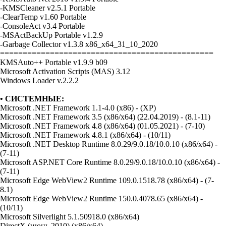
-KMSCleaner v2.5.1 Portable
-ClearTemp v1.60 Portable
-ConsoleAct v3.4 Portable
-MSActBackUp Portable v1.2.9
-Garbage Collector v1.3.8 x86_x64_31_10_2020
===============================================
KMSAuto++ Portable v1.9.9 b09
Microsoft Activation Scripts (MAS) 3.12
Windows Loader v.2.2.2
• СИСТЕМНЫЕ:
Microsoft .NET Framework 1.1-4.0 (x86) - (XP)
Microsoft .NET Framework 3.5 (x86/x64) (22.04.2019) - (8.1-11)
Microsoft .NET Framework 4.8 (x86/x64) (01.05.2021) - (7-10)
Microsoft .NET Framework 4.8.1 (x86/x64) - (10/11)
Microsoft .NET Desktop Runtime 8.0.29/9.0.18/10.0.10 (x86/x64) -
(7-11)
Microsoft ASP.NET Core Runtime 8.0.29/9.0.18/10.0.10 (x86/x64) -
(7-11)
Microsoft Edge WebView2 Runtime 109.0.1518.78 (x86/x64) - (7-
8.1)
Microsoft Edge WebView2 Runtime 150.0.4078.65 (x86/x64) -
(10/11)
Microsoft Silverlight 5.1.50918.0 (x86/x64)
DirectX (июнь 2010) (x86/x64)