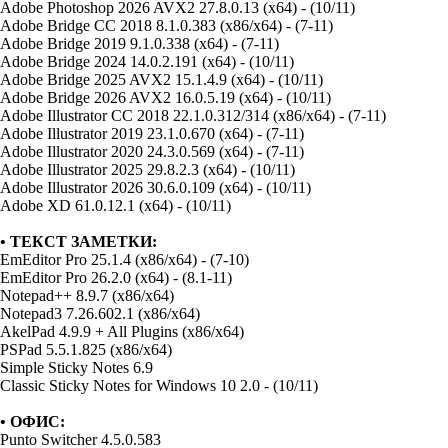
Adobe Photoshop 2026 AVX2 27.8.0.13 (x64) - (10/11)
Adobe Bridge CC 2018 8.1.0.383 (x86/x64) - (7-11)
Adobe Bridge 2019 9.1.0.338 (x64) - (7-11)
Adobe Bridge 2024 14.0.2.191 (x64) - (10/11)
Adobe Bridge 2025 AVX2 15.1.4.9 (x64) - (10/11)
Adobe Bridge 2026 AVX2 16.0.5.19 (x64) - (10/11)
Adobe Illustrator CC 2018 22.1.0.312/314 (x86/x64) - (7-11)
Adobe Illustrator 2019 23.1.0.670 (x64) - (7-11)
Adobe Illustrator 2020 24.3.0.569 (x64) - (7-11)
Adobe Illustrator 2025 29.8.2.3 (x64) - (10/11)
Adobe Illustrator 2026 30.6.0.109 (x64) - (10/11)
Adobe XD 61.0.12.1 (x64) - (10/11)
• ТЕКСТ ЗАМЕТКИ:
EmEditor Pro 25.1.4 (x86/x64) - (7-10)
EmEditor Pro 26.2.0 (x64) - (8.1-11)
Notepad++ 8.9.7 (x86/x64)
Notepad3 7.26.602.1 (x86/x64)
AkelPad 4.9.9 + All Plugins (x86/x64)
PSPad 5.5.1.825 (x86/x64)
Simple Sticky Notes 6.9
Classic Sticky Notes for Windows 10 2.0 - (10/11)
• ОФИС:
Punto Switcher 4.5.0.583