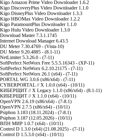
Kigo Amazon Prime Video Downloader 1.6.2
Kigo DiscoveryPlus Video Downloader 1.1.0
Kigo DisneyPlus Video Downloader 1.3.3
Kigo HBOMax Video Downloader 1.2.2
Kigo ParamountPlus Downloader 1.1.0
Kigo Hulu Video Downloader 1.3.0
Download Master 7.3.1.1745
Internet Download Manager 6.43.5
DU Meter 7.30.4769 - (Vista-10)
DU Meter 9.20.4885 - (8.1-11)
NetLimiter 5.3.26.0 - (7-11)
SoftPerfect NetWorx Free 5.5.5.16343 - (XP-11)
SoftPerfect NetWorx 6.2.10.21175 - (7-11)
SoftPerfect NetWorx 26.1 (x64) - (7-11)
PORTAL WG 3.0.6 (x86/x64) - (7-11)
CYBERPORTAL // X 1.0.0 (x64) - (10/11)
КИБЕРЩИТ // X Legacy 1.1.0 (x86/x64) - (8.1-11)
КИБЕРЩИТ // X 1.1.0 (x64) - (10/11)
OpenVPN 2.6.19 (x86/x64) - (7-8.1)
OpenVPN 2.7.5 (x86/x64) - (10/11)
Psiphon 3.183 (18.11.2024) - (7-8.1)
Psiphon 3.187 (12.05.2026) - (10/11)
ВПН МИР 1.0.7 (x64) - (10/11)
Control D 1.3.0 (x64) (21.08.2025) - (7-11)
Control D 1.5.3.0 (x64) - (10/11)