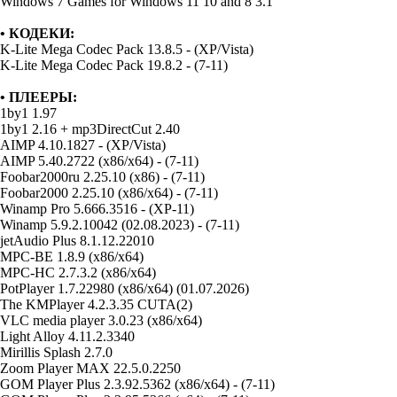
Windows 7 Games for Windows 11 10 and 8 3.1
• КОДЕКИ:
K-Lite Mega Codec Pack 13.8.5 - (XP/Vista)
K-Lite Mega Codec Pack 19.8.2 - (7-11)
• ПЛЕЕРЫ:
1by1 1.97
1by1 2.16 + mp3DirectCut 2.40
AIMP 4.10.1827 - (XP/Vista)
AIMP 5.40.2722 (x86/x64) - (7-11)
Foobar2000ru 2.25.10 (x86) - (7-11)
Foobar2000 2.25.10 (x86/x64) - (7-11)
Winamp Pro 5.666.3516 - (XP-11)
Winamp 5.9.2.10042 (02.08.2023) - (7-11)
jetAudio Plus 8.1.12.22010
MPC-BE 1.8.9 (x86/x64)
MPC-HC 2.7.3.2 (x86/x64)
PotPlayer 1.7.22980 (x86/x64) (01.07.2026)
The KMPlayer 4.2.3.35 CUTA(2)
VLC media player 3.0.23 (x86/x64)
Light Alloy 4.11.2.3340
Mirillis Splash 2.7.0
Zoom Player MAX 22.5.0.2250
GOM Player Plus 2.3.92.5362 (x86/x64) - (7-11)