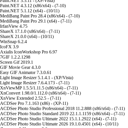
Paint.NET 3.5.11 - (XP/Vista)
Paint.NET 4.3.12 (x86/x64) - (7-10)
Paint.NET 5.1.12 (x64) - (10/11)
MediBang Paint Pro 28.4 (x86/x64) - (7-10)
MediBang Paint Pro 29.1 (x64) - (7-11)
IrfanView 4.75
ShareX 17.1.0 (x86/x64) - (7-11)
ShareX 21.0.0 (x64) - (10/11)
WinSnap 6.2.4
IcoFX 3.9
Axialis IconWorkshop Pro 6.97
7GIF 1.2.2.1298
Screen Gif 2019.1
GIF Movie Gear 4.3.0
Easy GIF Animator 7.3.0.61
Light Image Resizer 5.1.4.1 - (XP/Vista)
Light Image Resizer 7.6.4.173 - (7-11)
XnViewMP 1.5.5/1.11.5 (x86/x64) - (7-11)
XnConvert 1.98.0/1.112.0 (x86/x64) - (7-11)
XnView Extended 2.52.5 - (7-11)
ACDSee Pro 7.1.163 (x86) - (XP-11)
ACDSee Photo Studio Professional 2018 11.2.888 (x86/x64) - (7-11)
ACDSee Photo Studio Standard 2019 22.1.1.1159 (x86/x64) - (7-11)
ACDSee Photo Studio Ultimate 2022 15.1.1.2922 (x64) - (7-11)
ACDSee Photo Studio Ultimate 2026 19.1.0.4501 (x64) - (10/11)