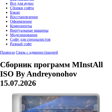
Все для аудио
Сборки софта
Бэкап
Восстановление
Оформление
Компоненты
Виртуальные машины
Моделирование
Софт для специалистов
Разный софт
Правила
Связь с администрацией
Сборник программ MInstAll
ISO By Andreyonohov
15.07.2026