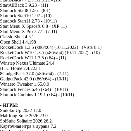
StartAllBack 3.9.23 - (11)
Stardock Start8 1.56 - (8.1)
Stardock Start10 1.97 - (10)
Stardock Start11 2.73 - (10/11)
Start Menu X SpaceX 6.8 - (XP-11)
Start Menu X Pro 7.77 - (7-11)
Classic Shell 4.3.1
Open Shell 4.4.198
RocketDock 1.3.5 (x86/x64) (10.11.2022) - (Vista-8.1)
RocketDock W10 1.3.5 (x86/x64) (10.11.2022) - (10)
RocketDock W11 1.3.5 (x64) - (11)
Winstep Nexus Ultimate 24.4
HTC Home 2.4.223.1
8GadgetPack 37.0 (x86/x64) - (7-11)
GadgetPack 42.0 (x86/x64) - (10/11)
Winaero Tweaker 1.65.0.0
Stardock Fences 6.46 (x64) - (10/11)
Stardock Curtains 1.19.1 (x64) - (10/11)
• ИГРЫ:
Sudoku Up 2022 12.0
MahJong Suite 2026 23.0
SolSuite Solitaire 2026 26.2
Карточная игра в дурака 7.2