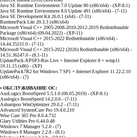
Java SE Runtime Environment 7.0 Update 80 (x86/x64) - (XP-8.1)
Java SE Runtime Environment 8.0 Update 491 (x86/x64) - (7-11)
Java SE Development Kit 26.0.1 (x64) - (7-11)
RuntimePack Lite 20.3.3 (x86/x64)
Microsoft Visual C++ 2005-2008-2010-2012-2019 Redistributable
Package (x86/x64) (09.04.2022) - (XP-11)
Microsoft Visual C++ 2015-2022 Redistributable (x86/x64) -
14.44.35211.0 - (7-11)
Microsoft Visual C++ 2015-2022 (2026) Redistributable (x86/x64) -
14.51.36247.0 - (8.1-11)
UpdatePack-XPSP3-Rus Live + Internet Explorer 8 + wmp11
19.11.15 (x86) - (XP)
UpdatePack7R2 for Windows 7 SP1 + Internet Explorer 11 22.2.10
(x86/x64) - (7)
• ОБСЛУЖИВАНИЕ ОС:
AusLogics BoostSpeed 5.5.1.0 (06.05.2019) - (XP-8.1)
Auslogics BoostSpeed 14.2.0.6 - (7-11)
Ashampoo WinOptimizer 29.0.2 - (7-11)
Advanced SystemCare Pro 19.4.0.210
Wise Care 365 Pro 8.0.4.732
Glary Utilities Pro 6.44.0.48
Windows 7 Manager 5.2.0 - (7)
Windows 8 Manager 2.2.8 - (8.1)