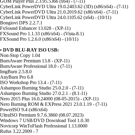
GOM Player Plus 2.3.95.5366 (x64) - (7-11)
CyberLink PowerDVD Ultra 19.0.2403.62 (3D) (x86/x64) - (7-11)
CyberLink PowerDVD Ultra 21.0.2019.62 (x86/x64) - (7-11)
CyberLink PowerDVD Ultra 24.0.1105.62 (x64) - (10/11)
Bongiovi DPS 2.2.7.1
FxSound Enhancer 13.028 - (XP-11)
FXSound Pro 1.1.33 (x86/x64) - (Vista-8.1)
FXSound Pro 1.2.6.0 (x86/x64) - (10/11)
• DVD BLU-RAY ISO USB:
Non-Stop Copy 1.04
BurnAware Premium 13.8 - (XP-11)
BurnAware Professional 18.0 - (7-11)
ImgBurn 2.5.8.0
AnyBurn Pro 6.8
ISO Workshop Pro 13.4 - (7-11)
Ashampoo Burning Studio 25.0.2.0 - (7-11)
Ashampoo Burning Studio 27.0.2.1 - (8.1-11)
Nero 2015 Plus 16.0.24000 (08-05-2015) - (XP-11)
Nero Burning ROM & EXPress 2021 23.0.1.19 - (7-11)
PowerISO 9.4 (x86/x64)
UltraISO Premium 9.7.6.3860 (08.07.2023)
Windows 7 USB/DVD Download Tool 1.0.30
Novicorp WinToFlash Professional 1.13.0000
Rufus 3.22.2009 - 7