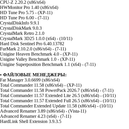
CPU-Z 2.20.2 (x86/x64)
HWMonitor Pro 1.40 (x86/x64)
HD Tune Pro 5.75 - (XP-11)
HD Tune Pro 6.00 - (7-11)
CrystalDiskInfo 9.9.1
CrystalDiskMark 9.0.3
CrystalMark Retro 2.1.0
CrystalMark 3D25 1.0.0 (x64) - (10/11)
Hard Disk Sentinel Pro 6.40.13782
FurMark 2.10.2.0 (x86/x64) - (7-11)
Unigine Heaven Benchmark 4.0 - (XP-11)
Unigine Valley Benchmark 1.0 - (XP-11)
Unigine Superposition Benchmark 1.1 (x64) - (7-11)
• ФАЙЛОВЫЕ МЕНЕДЖЕРЫ:
Far Manager 3.0.6699 (x86/x64)
Total Commander 11.58 (x86/x64) - (XP-11)
Total Commander 11.58 PowerPack 2026.7 (x86/x64) - (7-11)
Total Commander 11.57 Extended Lite 26.5 (x86/x64) - (10/11)
Total Commander 11.57 Extended Full 26.5 (x86/x64) - (10/11)
Total Commander Extended Update 11.58 (x86/x64) - (10/11)
Advanced Renamer 3.89 (x86/x64) - (Vista-11)
Advanced Renamer 4.23 (x64) - (7-11)
HardLink Shell Extension 3.9.3.5