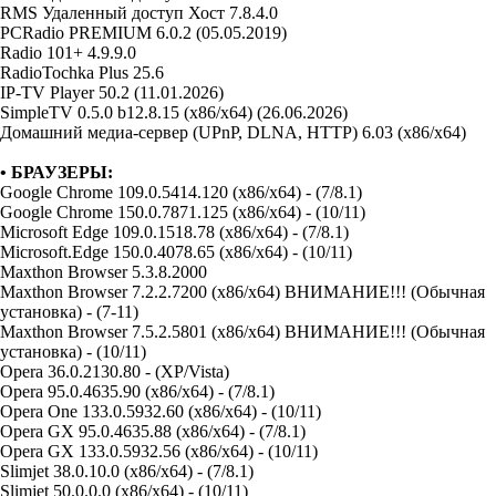
RMS Удаленный доступ Хост 7.8.4.0
PCRadio PREMIUM 6.0.2 (05.05.2019)
Radio 101+ 4.9.9.0
RadioTochka Plus 25.6
IP-TV Player 50.2 (11.01.2026)
SimpleTV 0.5.0 b12.8.15 (x86/x64) (26.06.2026)
Домашний медиа-сервер (UPnP, DLNA, HTTP) 6.03 (x86/x64)
• БРАУЗЕРЫ:
Google Chrome 109.0.5414.120 (x86/x64) - (7/8.1)
Google Chrome 150.0.7871.125 (x86/x64) - (10/11)
Microsoft Edge 109.0.1518.78 (x86/x64) - (7/8.1)
Microsoft.Edge 150.0.4078.65 (x86/x64) - (10/11)
Maxthon Browser 5.3.8.2000
Maxthon Browser 7.2.2.7200 (x86/x64) ВНИМАНИЕ!!! (Обычная
установка) - (7-11)
Maxthon Browser 7.5.2.5801 (x86/x64) ВНИМАНИЕ!!! (Обычная
установка) - (10/11)
Opera 36.0.2130.80 - (XP/Vista)
Opera 95.0.4635.90 (x86/x64) - (7/8.1)
Opera One 133.0.5932.60 (x86/x64) - (10/11)
Opera GX 95.0.4635.88 (x86/x64) - (7/8.1)
Opera GX 133.0.5932.56 (x86/x64) - (10/11)
Slimjet 38.0.10.0 (x86/x64) - (7/8.1)
Slimjet 50.0.0.0 (x86/x64) - (10/11)