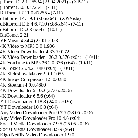
µTorrent 2.2.1.25534 (23.04.2021) - (XP-11)
µTorrent 3.6.0.47254 - (7-11)
BitTorrent 7.11.0.47255 - (7-11)
qBittorrent 4.1.9.1 (x86/x64) - (XP/Vista)
qBittorrent E.E 4.6.7.10 (x86/x64) - (7-11)
qBittorrent 5.2.3 (x64) - (10/11)
BitComet 2.21
VKMusic 4.84.4 (22.01.2023)
4K Video to MP3 3.0.1.936
4K Video Downloader 4.33.5.0172
4K Video Downloader+ 26.2.0.376 (x64) - (10/11)
4K YouTube to MP3 26.2.0.376 (x64) - (10/11)
4K Tokkit 25.4.2.1080 (x64) - (10/11)
4K Slideshow Maker 2.0.1.1055
4K Image Compressor 1.5.0.0280
4K Stogram 4.9.0.4680
4K Downloader 5.19.2 (27.05.2026)
4K Downloader 6.5.6 (x64)
YT Downloader 9.18.8 (24.05.2026)
YT Downloader 10.6.8 (x64)
Any Video Downloader Pro 9.7.5 (28.05.2026)
Any Video Downloader Pro 10.4.6 (x64)
Social Media Downloader 7.9.5 (25.05.2026)
Social Media Downloader 8.5.9 (x64)
Kigo Netflix Video Downloader 1.9.0