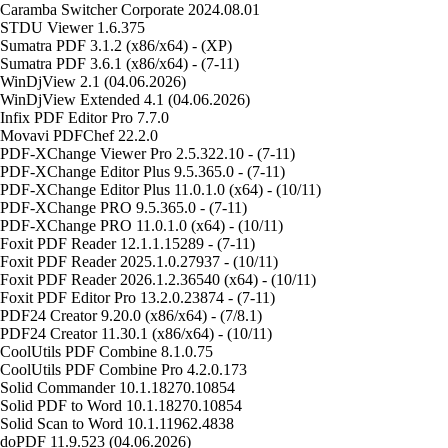
Caramba Switcher Corporate 2024.08.01
STDU Viewer 1.6.375
Sumatra PDF 3.1.2 (x86/x64) - (XP)
Sumatra PDF 3.6.1 (x86/x64) - (7-11)
WinDjView 2.1 (04.06.2026)
WinDjView Extended 4.1 (04.06.2026)
Infix PDF Editor Pro 7.7.0
Movavi PDFChef 22.2.0
PDF-XChange Viewer Pro 2.5.322.10 - (7-11)
PDF-XChange Editor Plus 9.5.365.0 - (7-11)
PDF-XChange Editor Plus 11.0.1.0 (x64) - (10/11)
PDF-XChange PRO 9.5.365.0 - (7-11)
PDF-XChange PRO 11.0.1.0 (x64) - (10/11)
Foxit PDF Reader 12.1.1.15289 - (7-11)
Foxit PDF Reader 2025.1.0.27937 - (10/11)
Foxit PDF Reader 2026.1.2.36540 (x64) - (10/11)
Foxit PDF Editor Pro 13.2.0.23874 - (7-11)
PDF24 Creator 9.20.0 (x86/x64) - (7/8.1)
PDF24 Creator 11.30.1 (x86/x64) - (10/11)
CoolUtils PDF Combine 8.1.0.75
CoolUtils PDF Combine Pro 4.2.0.173
Solid Commander 10.1.18270.10854
Solid PDF to Word 10.1.18270.10854
Solid Scan to Word 10.1.11962.4838
doPDF 11.9.523 (04.06.2026)