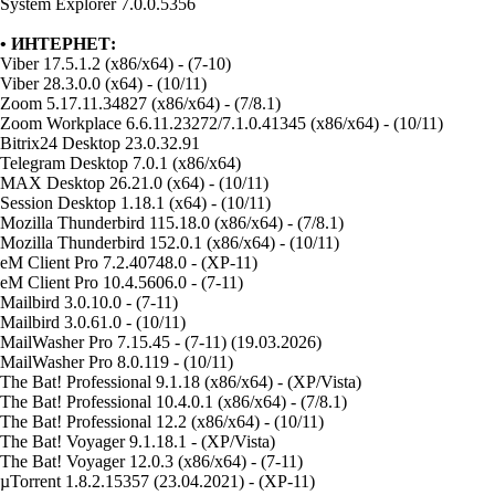
System Explorer 7.0.0.5356
• ИНТЕРНЕТ:
Viber 17.5.1.2 (x86/x64) - (7-10)
Viber 28.3.0.0 (x64) - (10/11)
Zoom 5.17.11.34827 (x86/x64) - (7/8.1)
Zoom Workplace 6.6.11.23272/7.1.0.41345 (x86/x64) - (10/11)
Bitrix24 Desktop 23.0.32.91
Telegram Desktop 7.0.1 (x86/x64)
MAX Desktop 26.21.0 (x64) - (10/11)
Session Desktop 1.18.1 (x64) - (10/11)
Mozilla Thunderbird 115.18.0 (x86/x64) - (7/8.1)
Mozilla Thunderbird 152.0.1 (x86/x64) - (10/11)
eM Client Pro 7.2.40748.0 - (XP-11)
eM Client Pro 10.4.5606.0 - (7-11)
Mailbird 3.0.10.0 - (7-11)
Mailbird 3.0.61.0 - (10/11)
MailWasher Pro 7.15.45 - (7-11) (19.03.2026)
MailWasher Pro 8.0.119 - (10/11)
The Bat! Professional 9.1.18 (x86/x64) - (XP/Vista)
The Bat! Professional 10.4.0.1 (x86/x64) - (7/8.1)
The Bat! Professional 12.2 (x86/x64) - (10/11)
The Bat! Voyager 9.1.18.1 - (XP/Vista)
The Bat! Voyager 12.0.3 (x86/x64) - (7-11)
µTorrent 1.8.2.15357 (23.04.2021) - (XP-11)